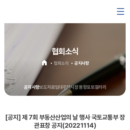
협회소식
home
협회소식
공지사항
공지사항
보도자료
임대주택시장 동향
포토갤러리
[공지] 제 7회 부동산산업의 날 행사 국토교통부 장
관표창 공지(20221114)