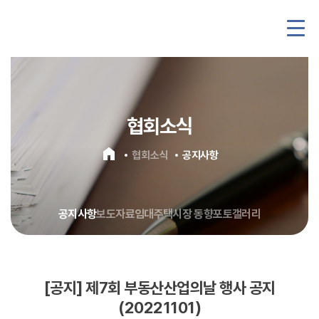
협회소식
home
협회소식
공지사항
공지사항
보도자료
임대주택시장 동향
포토갤러리
[공지] 제7회 부동산산업의날 행사 공지
(20221101)