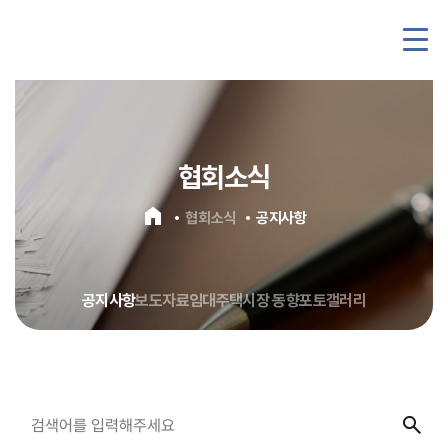
협회소식
home
협회소식
공지사항
공지사항
보도자료
임대주택시장 동향
포토갤러리